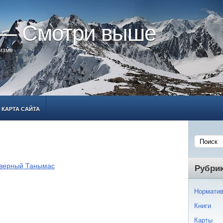
 — Смотри выше
ризме
КАРТА САЙТА
верный Танымас
Рубри
Норматив
Книги
Карты