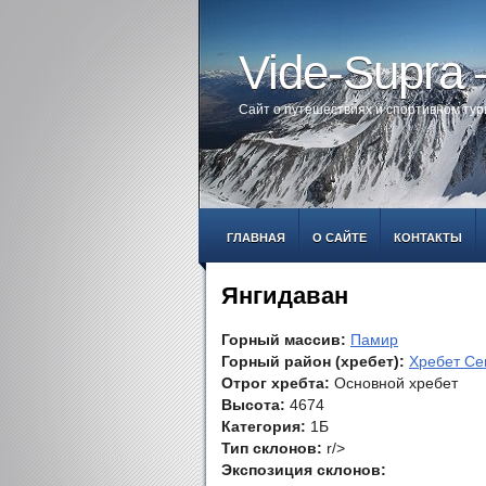
Vide-Supra
Сайт о путешествиях и спортивном ту
ГЛАВНАЯ
О САЙТЕ
КОНТАКТЫ
Янгидаван
Горный массив:
Памир
Горный район (хребет):
Хребет Се
Отрог хребта:
Основной хребет
Высота:
4674
Категория:
1Б
Тип склонов:
r/>
Экспозиция склонов: