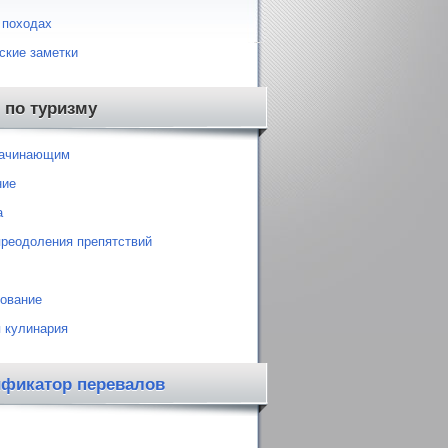
 походах
ские заметки
 по туризму
начинающим
ние
а
преодоления препятствий
ование
 кулинария
ификатор перевалов