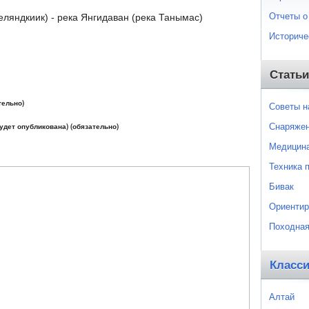
Отчеты о
еляндкиик) - река Янгидаван (река Танымас)
Историче
Статьи
тельно)
Советы 
Снаряже
будет опубликована) (обязательно)
Медицин
Техника 
Бивак
Ориентир
Походная
Класс
Алтай