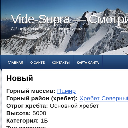
Vide-Supra — Смотр
Сайт о путешествиях и спортивном туризме
ГЛАВНАЯ
О САЙТЕ
КОНТАКТЫ
КАРТА САЙТА
Новый
Горный массив:
Памир
Горный район (хребет):
Хребет Северны
Отрог хребта:
Основной хребет
Высота:
5000
Категория:
1Б