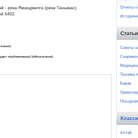
Отчеты о
ай - река Яманджилга (река Танымас).
ой 5402
Историче
Статьи
тельно)
Советы 
Снаряже
будет опубликована) (обязательно)
Медицин
Техника 
Бивак
Ориентир
Походная
Класс
Алтай