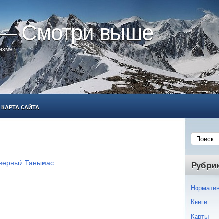
 — Смотри выше
ризме
КАРТА САЙТА
верный Танымас
Рубри
Норматив
Книги
Карты