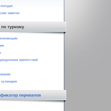
 походах
ские заметки
 по туризму
начинающим
ние
а
преодоления препятствий
ование
 кулинария
ификатор перевалов