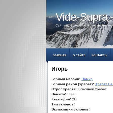
Vide-Supra
Сайт о путешествиях и спортивном ту
ГЛАВНАЯ
О САЙТЕ
КОНТАКТЫ
Игорь
Горный массив:
Памир
Горный район (хребет):
Хребет Се
Отрог хребта:
Основной хребет
Высота:
5300
Категория:
2Б
Тип склонов:
Экспозиция склонов: