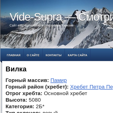
Vide-Supra — Смотр
Сайт о путешествиях и спортивном туризме
ГЛАВНАЯ
О САЙТЕ
КОНТАКТЫ
КАРТА САЙТА
Вилка
Горный массив:
Памир
Горный район (хребет):
Хребет Петра Пе
Отрог хребта:
Основной хребет
Высота:
5080
Категория:
2Б*