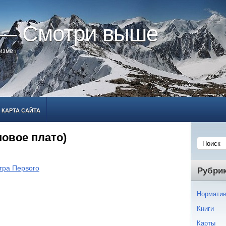
 — Смотри выше
ризме
КАРТА САЙТА
овое плато)
тра Первого
Рубри
Норматив
Книги
Карты