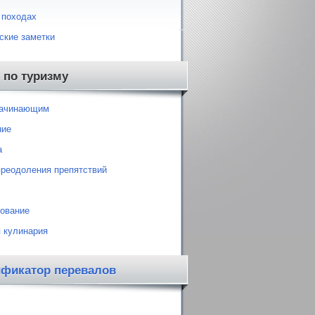
 походах
ские заметки
 по туризму
начинающим
ние
а
преодоления препятствий
ование
 кулинария
ификатор перевалов