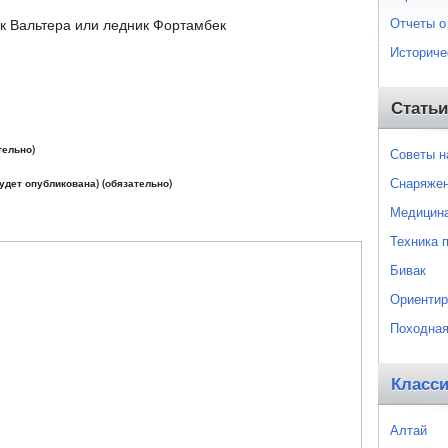
Отчеты о
к Вальтера или ледник Фортамбек
Историче
Статьи
тельно)
Советы 
Снаряже
будет опубликована) (обязательно)
Медицин
Техника 
Бивак
Ориентир
Походная
Класс
Алтай