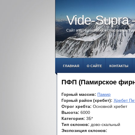
Vide-Supra
Сайт о путешествиях и спортивном ту
ГЛАВНАЯ
О САЙТЕ
КОНТАКТЫ
ПФП (Памирское фирн
Горный массив:
Памир
Горный район (хребет):
Хребет Пе
Отрог хребта:
Основной хребет
Высота:
6000
Категория:
3Б*
Тип склонов:
дово-скальный
Экспозиция склонов: