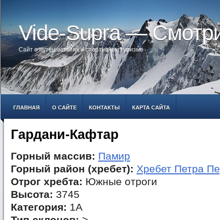
Vide-Supra — Смотр
Сайт о путешествиях и спортивном туризме
ГЛАВНАЯ
О САЙТЕ
КОНТАКТЫ
КАРТА САЙТА
Гардани-Кафтар
Горный массив:
Памир
Горный район (хребет):
Хребет Петра Пе
Отрог хребта:
Южные отроги
Высота:
3745
Категория:
1А