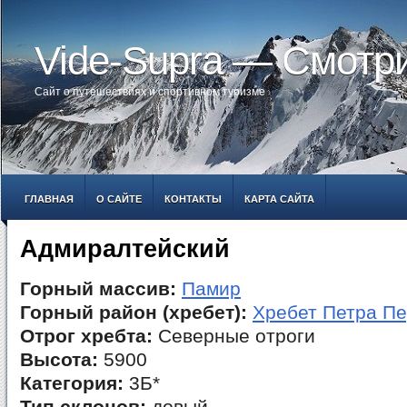
Vide-Supra — Смотр
Сайт о путешествиях и спортивном туризме
ГЛАВНАЯ
О САЙТЕ
КОНТАКТЫ
КАРТА САЙТА
Адмиралтейский
Горный массив:
Памир
Горный район (хребет):
Хребет Петра Пе
Отрог хребта:
Северные отроги
Высота:
5900
Категория:
3Б*