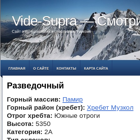
Vide-Supra — Смотр
Сайт о путешествиях и спортивном туризме
ГЛАВНАЯ
О САЙТЕ
КОНТАКТЫ
КАРТА САЙТА
Разведочный
Горный массив:
Памир
Горный район (хребет):
Хребет Музкол
Отрог хребта:
Южные отроги
Высота:
5350
Категория:
2А