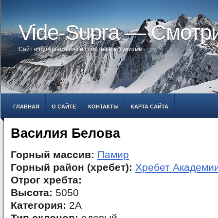
Vide-Supra — Смотр
Сайт о путешествиях и спортивном туризме
ГЛАВНАЯ
О САЙТЕ
КОНТАКТЫ
КАРТА САЙТА
Василия Белова
Горный массив:
Памир
Горный район (хребет):
Хребет Академии
Отрог хребта:
Высота:
5050
Категория:
2А