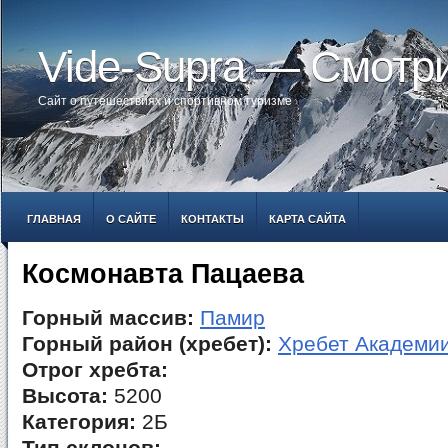
Vide-Supra — Смотр
Сайт о путешествиях и спортивном туризме
ГЛАВНАЯ
О САЙТЕ
КОНТАКТЫ
КАРТА САЙТА
Космонавта Пацаева
Горный массив:
Памир
Горный район (хребет):
Хребет Академии
Отрог хребта:
Высота:
5200
Категория:
2Б