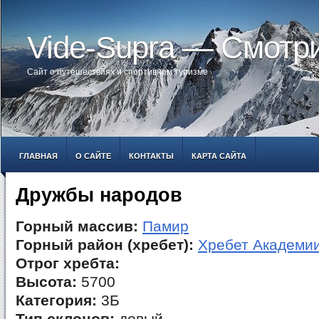
Vide-Supra — Смотр
Сайт о путешествиях и спортивном туризме
ГЛАВНАЯ
О САЙТЕ
КОНТАКТЫ
КАРТА САЙТА
Дружбы народов
Горный массив:
Памир
Горный район (хребет):
Хребет Академии
Отрог хребта:
Высота:
5700
Категория:
3Б