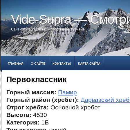
Vide-Supra — Смотр
Сайт о путешествиях и спортивном туризме
ГЛАВНАЯ
О САЙТЕ
КОНТАКТЫ
КАРТА САЙТА
Первоклассник
Горный массив:
Памир
Горный район (хребет):
Дарвазский хреб
Отрог хребта:
Основной хребет
Высота:
4530
Категория:
1Б