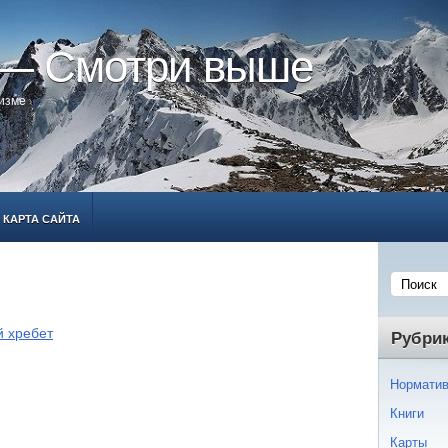
 — Смотри выше
ризме
КАРТА САЙТА
й хребет
Рубри
Норматив
Книги
Карты