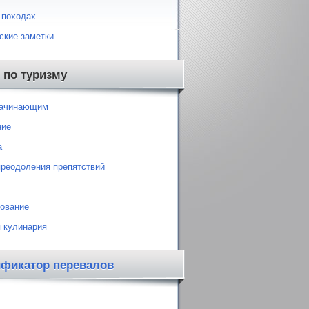
 походах
ские заметки
 по туризму
начинающим
ние
а
преодоления препятствий
ование
 кулинария
ификатор перевалов