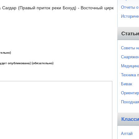
Отчеты о
Сагдар (Правый приток реки Бохуд) - Восточный цирк
Историче
Статьи
Советы 
тельно)
Снаряже
будет опубликована) (обязательно)
Медицин
Техника 
Бивак
Ориентир
Походная
Класс
Алтай