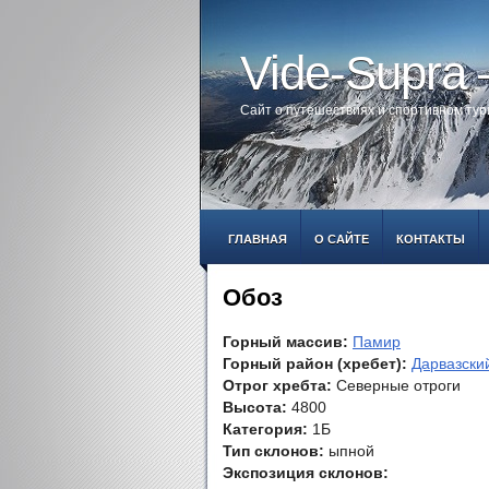
Vide-Supra
Сайт о путешествиях и спортивном ту
ГЛАВНАЯ
О САЙТЕ
КОНТАКТЫ
Обоз
Горный массив:
Памир
Горный район (хребет):
Дарвазски
Отрог хребта:
Северные отроги
Высота:
4800
Категория:
1Б
Тип склонов:
ыпной
Экспозиция склонов: