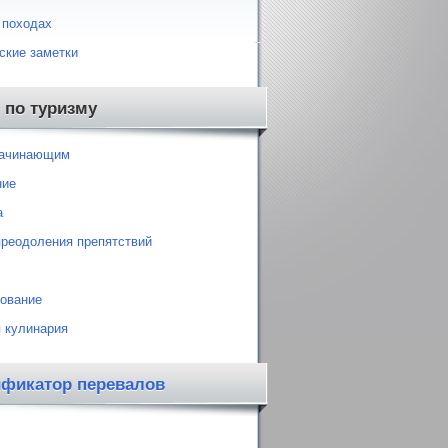
 походах
ские заметки
 по туризму
начинающим
ние
а
преодоления препятствий
ование
 кулинария
ификатор перевалов