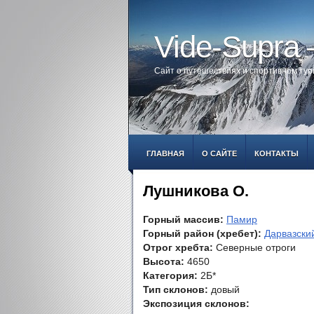
Vide-Supra
Сайт о путешествиях и спортивном ту
ГЛАВНАЯ
О САЙТЕ
КОНТАКТЫ
Лушникова О.
Горный массив:
Памир
Горный район (хребет):
Дарвазски
Отрог хребта:
Северные отроги
Высота:
4650
Категория:
2Б*
Тип склонов:
довый
Экспозиция склонов: