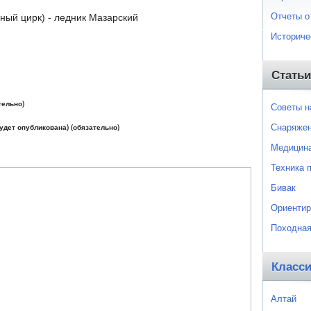
Отчеты о
ый цирк) - ледник Мазарский
Историче
Статьи
тельно)
Советы 
Снаряже
будет опубликована) (обязательно)
Медицин
Техника 
Бивак
Ориентир
Походная
Класс
Алтай