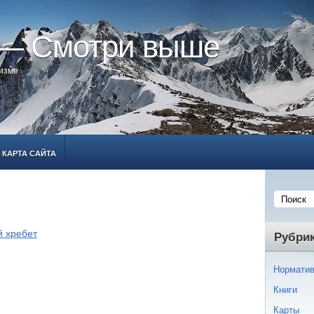
 — Смотри выше
ризме
КАРТА САЙТА
й хребет
Рубри
Норматив
Книги
Карты