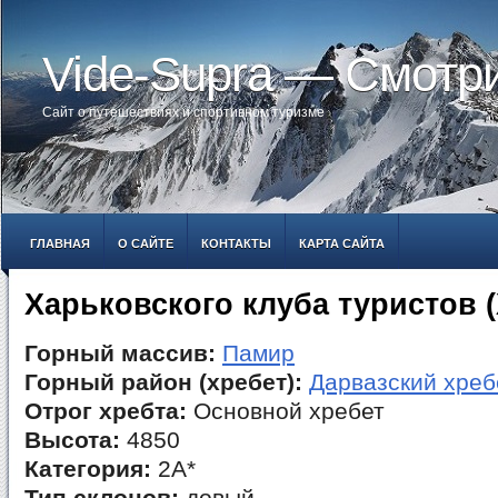
Vide-Supra — Смотр
Сайт о путешествиях и спортивном туризме
ГЛАВНАЯ
О САЙТЕ
КОНТАКТЫ
КАРТА САЙТА
Харьковского клуба туристов 
Горный массив:
Памир
Горный район (хребет):
Дарвазский хреб
Отрог хребта:
Основной хребет
Высота:
4850
Категория:
2А*