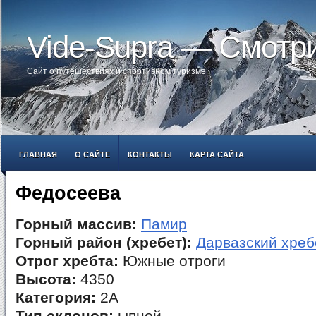
Vide-Supra — Смотр
Сайт о путешествиях и спортивном туризме
ГЛАВНАЯ
О САЙТЕ
КОНТАКТЫ
КАРТА САЙТА
Федосеева
Горный массив:
Памир
Горный район (хребет):
Дарвазский хреб
Отрог хребта:
Южные отроги
Высота:
4350
Категория:
2А