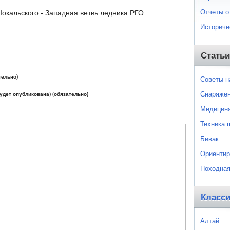
Отчеты о
кальского - Западная ветвь ледника РГО
Историче
Статьи
тельно)
Советы 
Снаряже
будет опубликована) (обязательно)
Медицин
Техника 
Бивак
Ориентир
Походная
Класс
Алтай