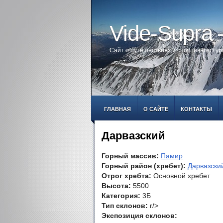
Vide-Supra
Сайт о путешествиях и спортивном ту
ГЛАВНАЯ
О САЙТЕ
КОНТАКТЫ
Дарвазский
Горный массив:
Памир
Горный район (хребет):
Дарвазски
Отрог хребта:
Основной хребет
Высота:
5500
Категория:
3Б
Тип склонов:
r/>
Экспозиция склонов: