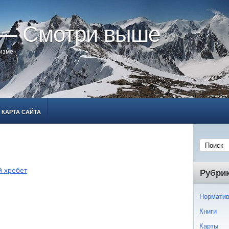
 — Смотри выше
ризме
КАРТА САЙТА
й хребет
Рубри
Норматив
Книги
Карты