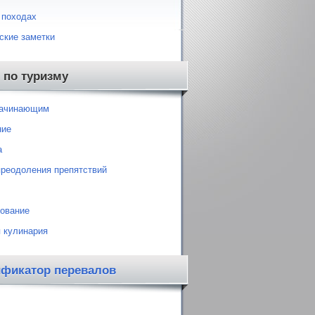
 походах
ские заметки
 по туризму
начинающим
ние
а
преодоления препятствий
ование
 кулинария
ификатор перевалов