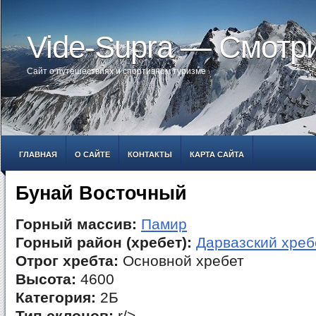
Vide-Supra — Смотр
Сайт о путешествиях и спортивном туризме
ГЛАВНАЯ
О САЙТЕ
КОНТАКТЫ
КАРТА САЙТА
Бунай Восточный
Горный массив:
Памир
Горный район (хребет):
Дарвазский хреб
Отрог хребта:
Основной хребет
Высота:
4600
Категория:
2Б