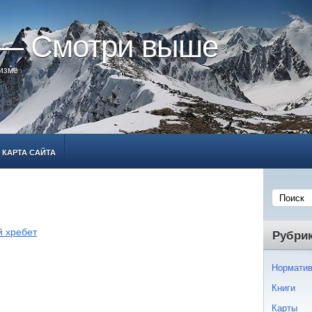
 — Смотри выше
ризме
КАРТА САЙТА
й хребет
Рубри
Норматив
Книги
Карты