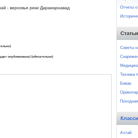
Отчеты о
ай - верховья реки Дараиарнавад
Историче
Статьи
тельно)
Советы 
Снаряже
будет опубликована) (обязательно)
Медицин
Техника 
Бивак
Ориентир
Походная
Класс
Алтай