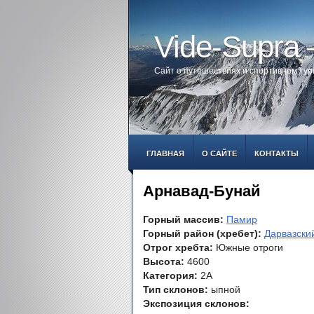
Vide-Supra
Сайт о путешествиях и спортивном ту
ГЛАВНАЯ
О САЙТЕ
КОНТАКТЫ
Арнавад-Бунай
Горный массив:
Памир
Горный район (хребет):
Дарвазски
Отрог хребта:
Южные отроги
Высота:
4600
Категория:
2А
Тип склонов:
ыпной
Экспозиция склонов: