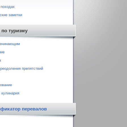
 походах
ские заметки
 по туризму
начинающим
ние
а
преодоления препятствий
ование
 кулинария
ификатор перевалов