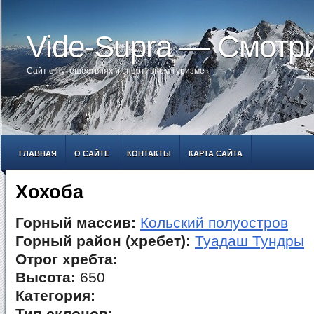
Vide-Supra — Смотр
Сайт о путешествиях и спортивном туризме
ГЛАВНАЯ
О САЙТЕ
КОНТАКТЫ
КАРТА САЙТА
Хохоба
Горный массив:
Кольский полуостров
Горный район (хребет):
Туадаш Тундры
Отрог хребта:
Высота:
650
Категория: