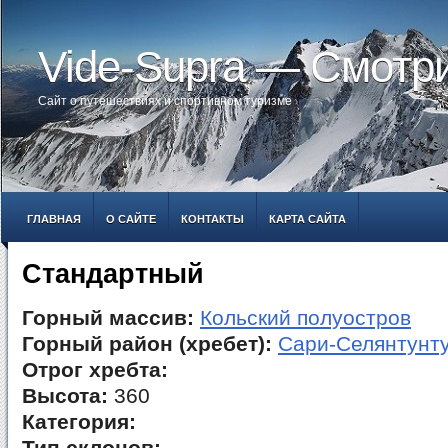
Vide-Supra — Смотр
Сайт о путешествиях и спортивном туризме
ГЛАВНАЯ
О САЙТЕ
КОНТАКТЫ
КАРТА САЙТА
Стандартный
Горный массив:
Кольский полуостров
Горный район (хребет):
Сари-Селянтунт
Отрог хребта:
Высота:
360
Категория: