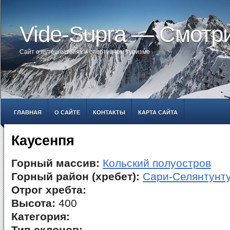
Vide-Supra — Смотр
Сайт о путешествиях и спортивном туризме
ГЛАВНАЯ
О САЙТЕ
КОНТАКТЫ
КАРТА САЙТА
Каусенпя
Горный массив:
Кольский полуостров
Горный район (хребет):
Сари-Селянтунт
Отрог хребта:
Высота:
400
Категория: