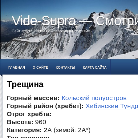
Vide-Supra — Смотр
Сайт о путешествиях и спортивном туризме
ГЛАВНАЯ
О САЙТЕ
КОНТАКТЫ
КАРТА САЙТА
Трещина
Горный массив:
Кольский полуостров
Горный район (хребет):
Хибинские Тунд
Отрог хребта:
Высота:
960
Категория:
2А (зимой: 2А*)