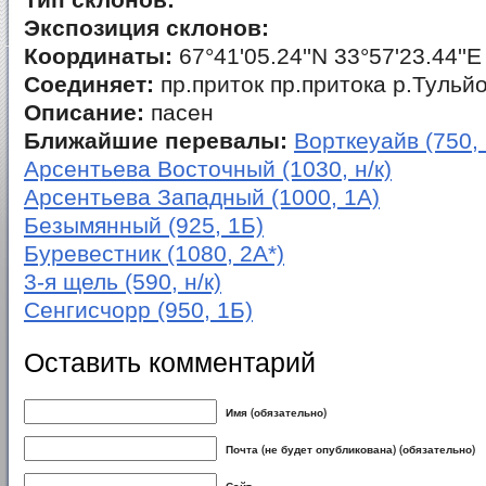
Тип склонов:
Экспозиция склонов:
Координаты:
67°41'05.24''N 33°57'23.44''E
Соединяет:
пр.приток пр.притока р.Тульйо
Описание:
пасен
Ближайшие перевалы:
Ворткеуайв (750, 
Арсентьева Восточный (1030, н/к)
Арсентьева Западный (1000, 1А)
Безымянный (925, 1Б)
Буревестник (1080, 2А*)
3-я щель (590, н/к)
Сенгисчорр (950, 1Б)
Оставить комментарий
Имя (обязательно)
Почта (не будет опубликована) (обязательно)