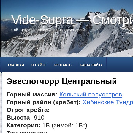
Vide-Supra — Смотр
Сайт о путешествиях и спортивном туризме
ГЛАВНАЯ
О САЙТЕ
КОНТАКТЫ
КАРТА САЙТА
Эвеслогчорр Центральный
Горный массив:
Кольский полуостров
Горный район (хребет):
Хибинские Тунд
Отрог хребта:
Высота:
910
Категория:
1Б (зимой: 1Б*)