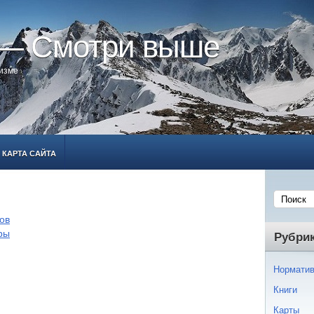
 — Смотри выше
ризме
КАРТА САЙТА
ов
ры
Рубри
Норматив
Книги
Карты