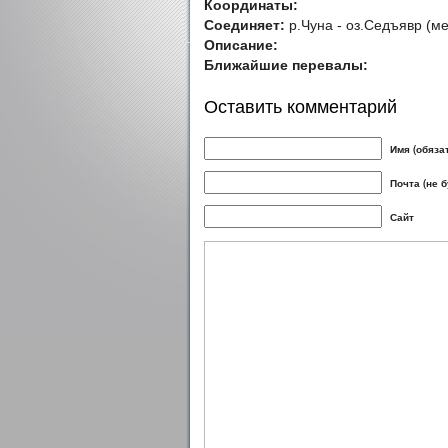
Координаты:
Соединяет:
р.Чуна - оз.Седъявр (м
Описание:
Ближайшие перевалы:
Оставить комментарий
Имя (обяза
Почта (не 
Сайт