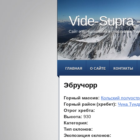
Vide-Supra
Сайт о путешествиях и спортивном ту
ГЛАВНАЯ
О САЙТЕ
КОНТАКТЫ
Эбручорр
Горный массив:
Кольский полуостр
Горный район (хребет):
Чуна Тунд
Отрог хребта:
Высота:
930
Категория:
Тип склонов:
Экспозиция склонов: