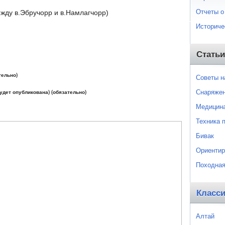
Отчеты о
ежду в.Эбручорр и в.Намлагчорр)
Историче
Статьи
тельно)
Советы 
Снаряже
будет опубликована) (обязательно)
Медицин
Техника 
Бивак
Ориентир
Походная
Класс
Алтай