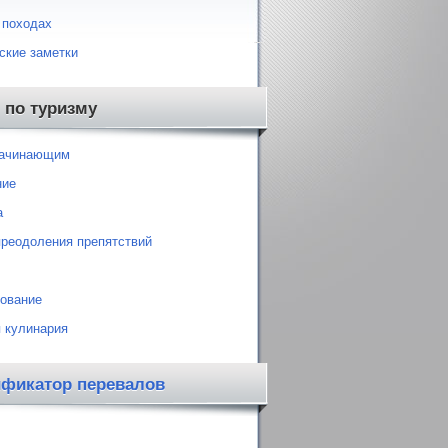
 походах
ские заметки
 по туризму
начинающим
ние
а
преодоления препятствий
ование
 кулинария
ификатор перевалов