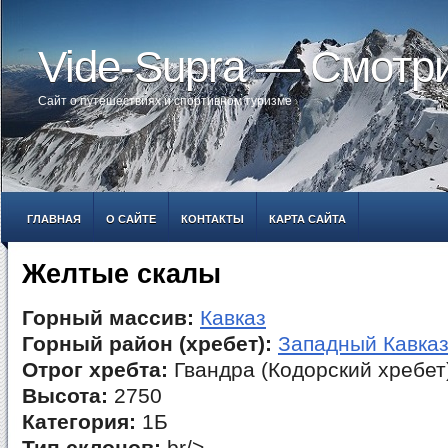
Vide-Supra — Смотр
Сайт о путешествиях и спортивном туризме
ГЛАВНАЯ
О САЙТЕ
КОНТАКТЫ
КАРТА САЙТА
Желтые скалы
Горный массив:
Кавказ
Горный район (хребет):
Западный Кавка
Отрог хребта:
Гвандра (Кодорский хребет
Высота:
2750
Категория:
1Б