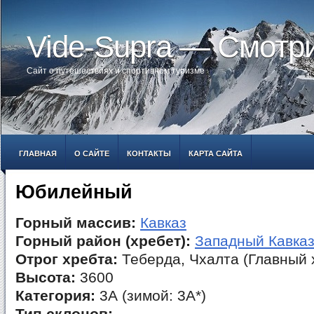
Vide-Supra — Смотр
Сайт о путешествиях и спортивном туризме
ГЛАВНАЯ
О САЙТЕ
КОНТАКТЫ
КАРТА САЙТА
Юбилейный
Горный массив:
Кавказ
Горный район (хребет):
Западный Кавка
Отрог хребта:
Теберда, Чхалта (Главный 
Высота:
3600
Категория:
3А (зимой: 3А*)