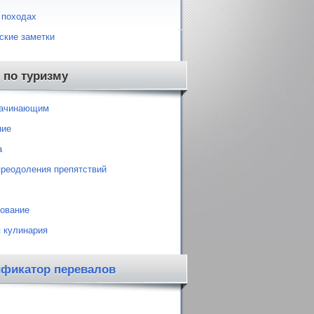
 походах
ские заметки
 по туризму
начинающим
ние
а
преодоления препятствий
ование
 кулинария
ификатор перевалов