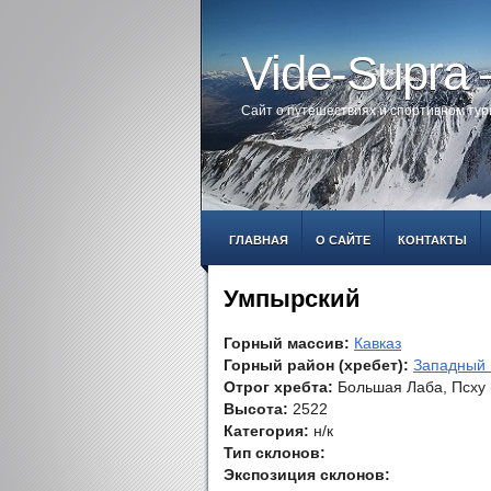
Vide-Supra
Сайт о путешествиях и спортивном ту
ГЛАВНАЯ
О САЙТЕ
КОНТАКТЫ
Умпырский
Горный массив:
Кавказ
Горный район (хребет):
Западный 
Отрог хребта:
Большая Лаба, Псху 
Высота:
2522
Категория:
н/к
Тип склонов:
Экспозиция склонов: