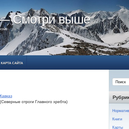
 — Смотри выше
ризме
КАРТА САЙТА
Кавказ
Рубри
(Северные отроги Главного хребта)
Норматив
Книги
Карты