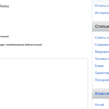
Отчеты о
.Лаба)
Историче
Статьи
тельно)
Советы 
Снаряже
будет опубликована) (обязательно)
Медицин
Техника 
Бивак
Ориентир
Походная
Класс
Алтай