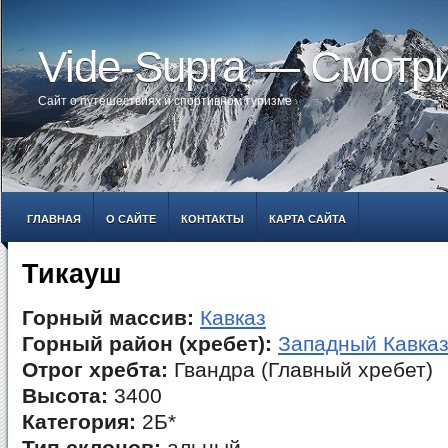
Vide-Supra — Смотр
Сайт о путешествиях и спортивном туризме
ГЛАВНАЯ
О САЙТЕ
КОНТАКТЫ
КАРТА САЙТА
Тикауш
Горный массив:
Кавказ
Горный район (хребет):
Западный Кавка
Отрог хребта:
Гвандра (Главный хребет)
Высота:
3400
Категория:
2Б*