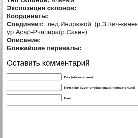
Тип склонов:
альный
Экспозиция склонов:
Координаты:
Соединяет:
лед.Индрюкой (р.З.Кич-кинек
ур.Асар-Рчапара(р.Сакен)
Описание:
Ближайшие перевалы:
Оставить комментарий
Имя (обязательно)
Почта (не будет опубликована) (обязательно)
Сайт