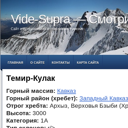
Vide-Supra — Смотр
Сайт о путешествиях и спортивном туризме
ГЛАВНАЯ
О САЙТЕ
КОНТАКТЫ
КАРТА САЙТА
Темир-Кулак
Горный массив:
Кавказ
Горный район (хребет):
Западный Кавка
Отрог хребта:
Архыз, Верховья Бзыби (Хр
Высота:
3000
Категория:
1А