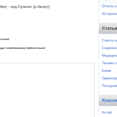
Отчеты о
ек) - лед.Сулахат (р.Аксаут)
Историче
Статьи
тельно)
Советы 
Снаряже
будет опубликована) (обязательно)
Медицин
Техника 
Бивак
Ориентир
Походная
Класс
Алтай