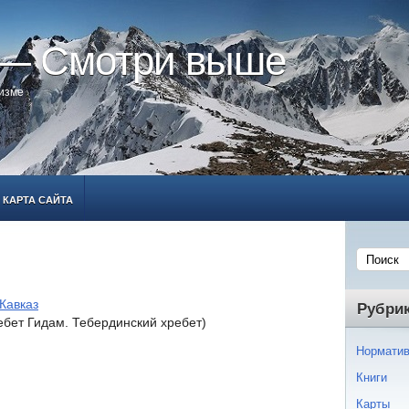
 — Смотри выше
ризме
КАРТА САЙТА
Кавказ
Рубри
ебет Гидам. Тебердинский хребет)
Норматив
Книги
Карты