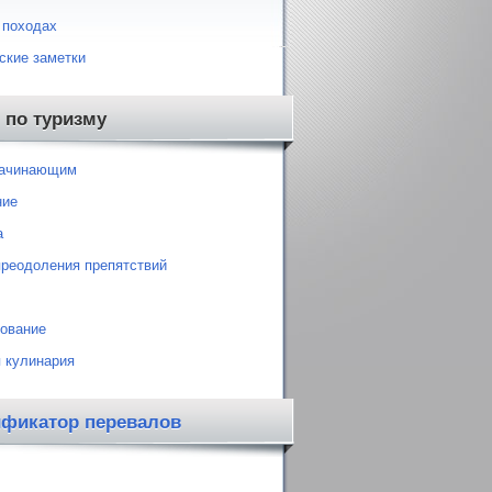
 походах
ские заметки
 по туризму
начинающим
ние
а
преодоления препятствий
ование
 кулинария
ификатор перевалов