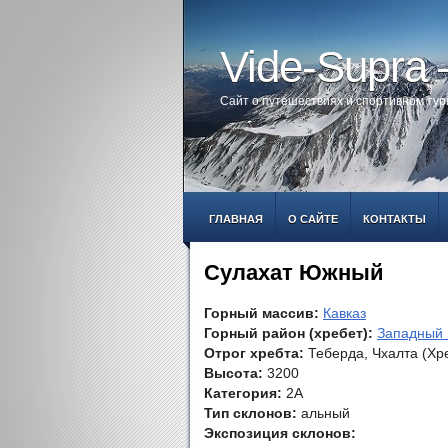
Vide-Supra
Сайт о путешествиях и спортивном ту
ГЛАВНАЯ
О САЙТЕ
КОНТАКТЫ
Сулахат Южный
Горный массив:
Кавказ
Горный район (хребет):
Западный 
Отрог хребта:
Теберда, Чхалта (Хр
Высота:
3200
Категория:
2А
Тип склонов:
альный
Экспозиция склонов: