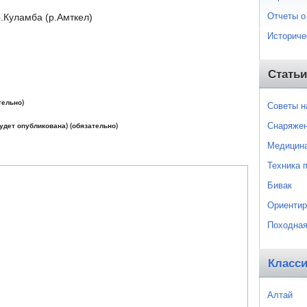
Отчеты о
р.Куламба (р.Амткел)
Историче
Статьи
тельно)
Советы 
Снаряже
будет опубликована) (обязательно)
Медицин
Техника 
Бивак
Ориентир
Походная
Класс
Алтай