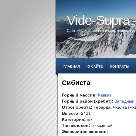
Vide-Supra
Сайт о путешествиях и спортивном ту
ГЛАВНАЯ
О САЙТЕ
КОНТАКТЫ
Сибиста
Горный массив:
Кавказ
Горный район (хребет):
Западный 
Отрог хребта:
Теберда, Чхалта (Чха
Высота:
2421
Категория:
н/к
Тип склонов:
о-осыпной
Экспозиция склонов: