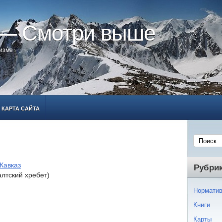
 — Смотри выше
ризме
КАРТА САЙТА
Кавказ
Рубри
лтский хребет)
Норматив
Книги
Карты