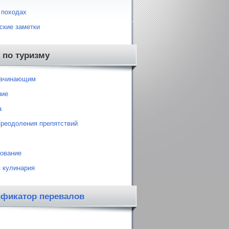
 походах
ские заметки
 по туризму
начинающим
ние
а
преодоления препятствий
ование
 кулинария
ификатор перевалов