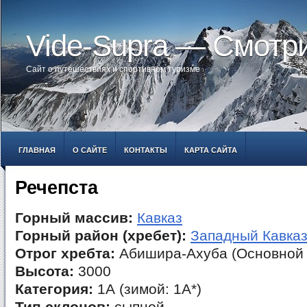
Vide-Supra — Смотр
Сайт о путешествиях и спортивном туризме
ГЛАВНАЯ
О САЙТЕ
КОНТАКТЫ
КАРТА САЙТА
Речепста
Горный массив:
Кавказ
Горный район (хребет):
Западный Кавка
Отрог хребта:
Абишира-Ахуба (Основной 
Высота:
3000
Категория:
1А (зимой: 1А*)