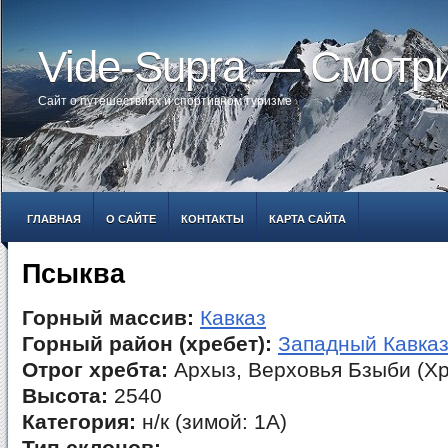
Vide-Supra — Смотр
Сайт о путешествиях и спортивном туризме
ГЛАВНАЯ
О САЙТЕ
КОНТАКТЫ
КАРТА САЙТА
Псыква
Горный массив:
Кавказ
Горный район (хребет):
Западный Кавка
Отрог хребта:
Архыз, Верховья Бзыби (Хр
Высота:
2540
Категория:
н/к (зимой: 1А)