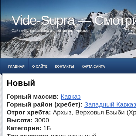
Vide-Supra — Смотр
Сайт о путешествиях и спортивном туризме
ГЛАВНАЯ
О САЙТЕ
КОНТАКТЫ
КАРТА САЙТА
Новый
Горный массив:
Кавказ
Горный район (хребет):
Западный Кавка
Отрог хребта:
Архыз, Верховья Бзыби (Хр
Высота:
3000
Категория:
1Б