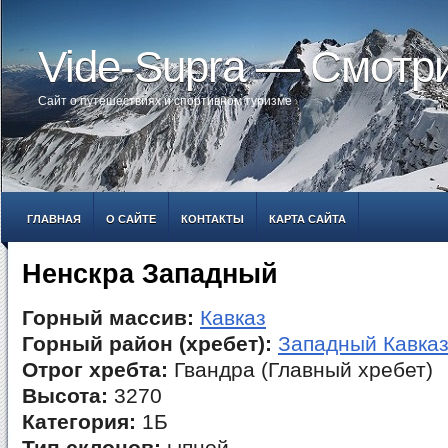
Vide-Supra — Смотр
Сайт о путешествиях и спортивном туризме
ГЛАВНАЯ
О САЙТЕ
КОНТАКТЫ
КАРТА САЙТА
Ненскра Западный
Горный массив:
Кавказ
Горный район (хребет):
Западный Кавка
Отрог хребта:
Гвандра (Главный хребет)
Высота:
3270
Категория:
1Б