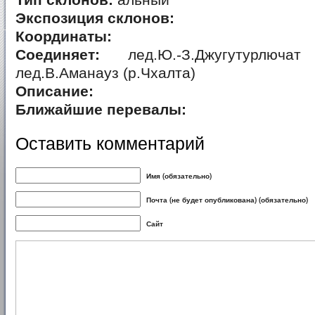
Тип склонов:
альный
Экспозиция склонов:
Координаты:
Соединяет:
лед.Ю.-З.Джугутурлючат
лед.В.Аманауз (р.Чхалта)
Описание:
Ближайшие перевалы:
Оставить комментарий
Имя (обязательно)
Почта (не будет опубликована) (обязательно)
Сайт