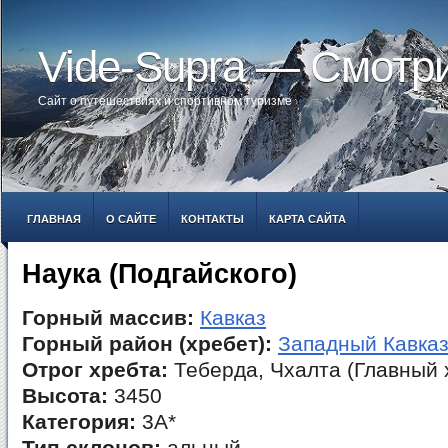
Vide-Supra — Смотр
Сайт о путешествиях и спортивном туризме
ГЛАВНАЯ
О САЙТЕ
КОНТАКТЫ
КАРТА САЙТА
Наука (Подгайского)
Горный массив:
Кавказ
Горный район (хребет):
Западный Кавка
Отрог хребта:
Теберда, Чхалта (Главный 
Высота:
3450
Категория:
3А*