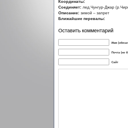
Координаты:
Соединяет:
лед.Чунгур-Джар (р.Чири
Описание:
зимой – запрет
Ближайшие перевалы:
Оставить комментарий
Имя (обяза
Почта (не 
Сайт