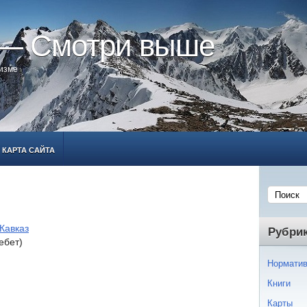
 — Смотри выше
ризме
КАРТА САЙТА
Кавказ
Рубри
ебет)
Норматив
Книги
Карты