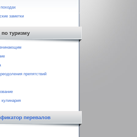
 походах
ские заметки
 по туризму
начинающим
ние
а
преодоления препятствий
ование
 кулинария
ификатор перевалов