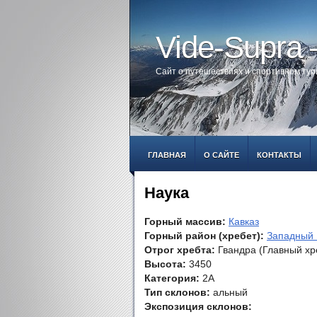
Vide-Supra
Сайт о путешествиях и спортивном ту
ГЛАВНАЯ
О САЙТЕ
КОНТАКТЫ
Наука
Горный массив:
Кавказ
Горный район (хребет):
Западный 
Отрог хребта:
Гвандра (Главный хр
Высота:
3450
Категория:
2А
Тип склонов:
альный
Экспозиция склонов: