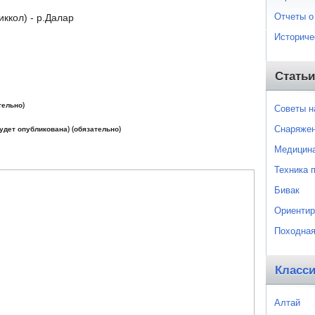
Отчеты о
ккол) - р.Далар
Историче
Статьи
тельно)
Советы 
Снаряже
будет опубликована) (обязательно)
Медицин
Техника 
Бивак
Ориентир
Походная
Класс
Алтай