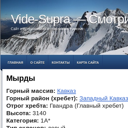
Vide-Supra — Смотр
Сайт о путешествиях и спортивном туризме
ГЛАВНАЯ
О САЙТЕ
КОНТАКТЫ
КАРТА САЙТА
Мырды
Горный массив:
Кавказ
Горный район (хребет):
Западный Кавка
Отрог хребта:
Гвандра (Главный хребет)
Высота:
3140
Категория:
1А*