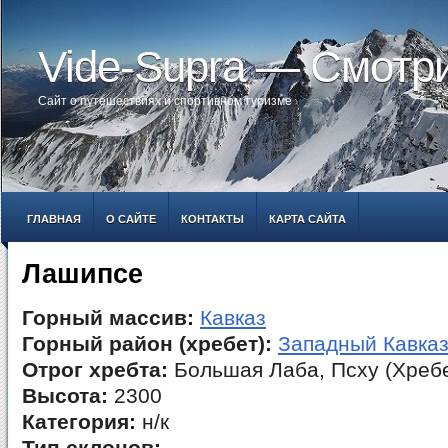
Vide-Supra — Смотр
Сайт о путешествиях и спортивном туризме
ГЛАВНАЯ
О САЙТЕ
КОНТАКТЫ
КАРТА САЙТА
Лашипсе
Горный массив:
Кавказ
Горный район (хребет):
Западный Кавка
Отрог хребта:
Большая Лаба, Псху (Хребе
Высота:
2300
Категория:
н/к