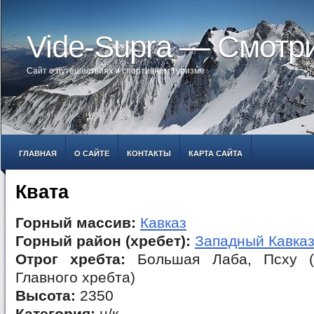
Vide-Supra — Смотр
Сайт о путешествиях и спортивном туризме
ГЛАВНАЯ
О САЙТЕ
КОНТАКТЫ
КАРТА САЙТА
Квата
Горный массив:
Кавказ
Горный район (хребет):
Западный Кавка
Отрог хребта:
Большая Лаба, Псху (
Главного хребта)
Высота:
2350