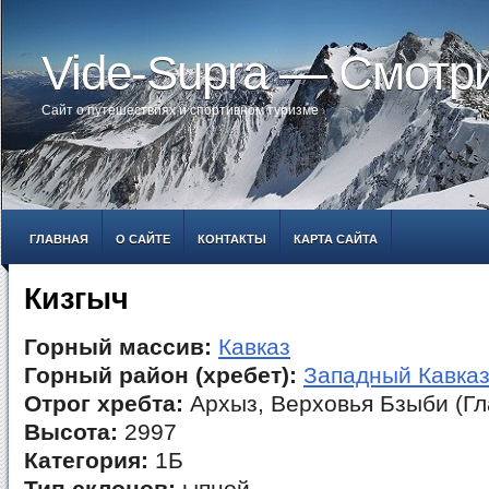
Vide-Supra — Смотр
Сайт о путешествиях и спортивном туризме
ГЛАВНАЯ
О САЙТЕ
КОНТАКТЫ
КАРТА САЙТА
Кизгыч
Горный массив:
Кавказ
Горный район (хребет):
Западный Кавка
Отрог хребта:
Архыз, Верховья Бзыби (Гл
Высота:
2997
Категория:
1Б