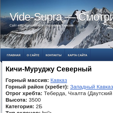
Vide-Supra — Смотр
Сайт о путешествиях и спортивном туризме
ГЛАВНАЯ
О САЙТЕ
КОНТАКТЫ
КАРТА САЙТА
Кичи-Муруджу Северный
Горный массив:
Кавказ
Горный район (хребет):
Западный Кавка
Отрог хребта:
Теберда, Чхалта (Даутский
Высота:
3500
Категория:
2Б