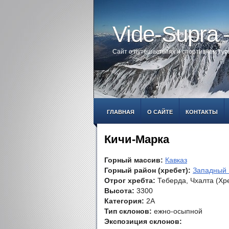
Vide-Supra
Сайт о путешествиях и спортивном ту
ГЛАВНАЯ
О САЙТЕ
КОНТАКТЫ
Кичи-Марка
Горный массив:
Кавказ
Горный район (хребет):
Западный 
Отрог хребта:
Теберда, Чхалта (Хр
Высота:
3300
Категория:
2А
Тип склонов:
ежно-осыпной
Экспозиция склонов: