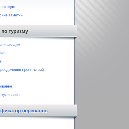
 походах
ские заметки
 по туризму
начинающим
ние
а
преодоления препятствий
ование
 кулинария
ификатор перевалов