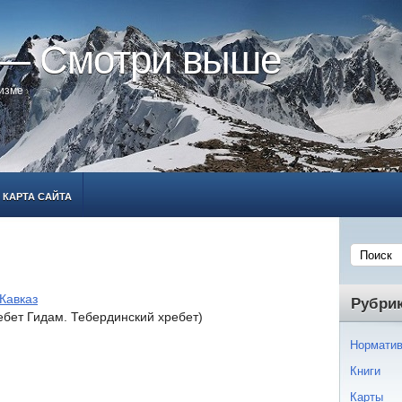
 — Смотри выше
ризме
КАРТА САЙТА
Кавказ
Рубри
ебет Гидам. Тебердинский хребет)
Норматив
Книги
Карты