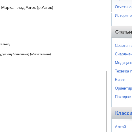
Отчеты о
Марка - лед.Азгек (р.Азгек)
Историче
Статьи
тельно)
Советы 
Снаряже
будет опубликована) (обязательно)
Медицин
Техника 
Бивак
Ориентир
Походная
Класс
Алтай