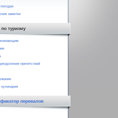
 походах
ские заметки
 по туризму
начинающим
ние
а
преодоления препятствий
ование
 кулинария
ификатор перевалов