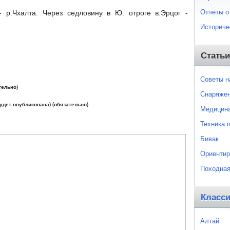
Отчеты о
- р.Чхалта. Через седловину в Ю. отроге в.Эрцог -
Историче
Статьи
Советы 
тельно)
Снаряже
будет опубликована) (обязательно)
Медицин
Техника 
Бивак
Ориентир
Походная
Класс
Алтай