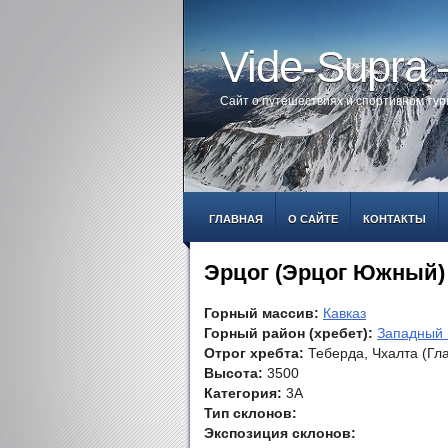
Vide-Supra
Сайт о путешествиях и спортивном ту
ГЛАВНАЯ
О САЙТЕ
КОНТАКТЫ
Эрцог (Эрцог Южный)
Горный массив:
Кавказ
Горный район (хребет):
Западный 
Отрог хребта:
Теберда, Чхалта (Гл
Высота:
3500
Категория:
3А
Тип склонов:
Экспозиция склонов: