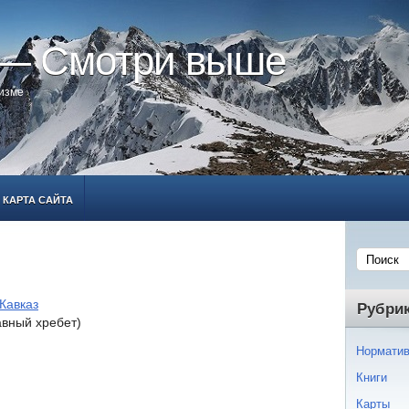
 — Смотри выше
ризме
КАРТА САЙТА
Кавказ
Рубри
авный хребет)
Норматив
Книги
Карты