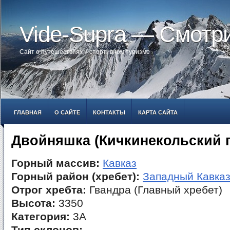
Vide-Supra — Смотр
Сайт о путешествиях и спортивном туризме
ГЛАВНАЯ
О САЙТЕ
КОНТАКТЫ
КАРТА САЙТА
Двойняшка (Кичкинекольский 
Горный массив:
Кавказ
Горный район (хребет):
Западный Кавка
Отрог хребта:
Гвандра (Главный хребет)
Высота:
3350
Категория:
3А