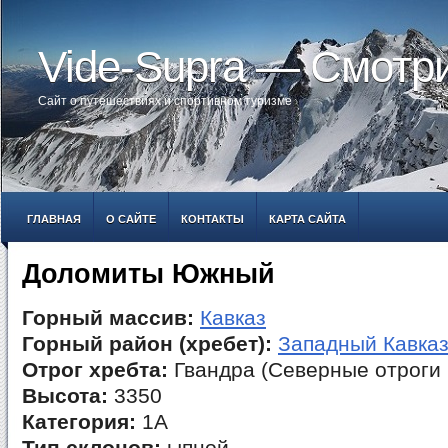
Vide-Supra — Смотр
Сайт о путешествиях и спортивном туризме
ГЛАВНАЯ
О САЙТЕ
КОНТАКТЫ
КАРТА САЙТА
Доломиты Южный
Горный массив:
Кавказ
Горный район (хребет):
Западный Кавка
Отрог хребта:
Гвандра (Северные отроги 
Высота:
3350
Категория:
1А