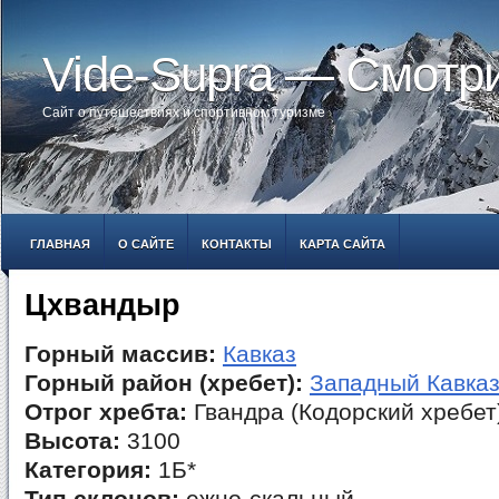
Vide-Supra — Смотр
Сайт о путешествиях и спортивном туризме
ГЛАВНАЯ
О САЙТЕ
КОНТАКТЫ
КАРТА САЙТА
Цхвандыр
Горный массив:
Кавказ
Горный район (хребет):
Западный Кавка
Отрог хребта:
Гвандра (Кодорский хребет
Высота:
3100
Категория:
1Б*