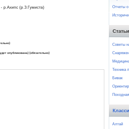
Отчеты о
 р.Ахипс (р.З.Гумиста)
Историче
Статьи
тельно)
Советы 
Снаряже
будет опубликована) (обязательно)
Медицин
Техника 
Бивак
Ориентир
Походная
Класс
Алтай