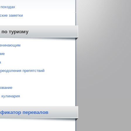
 походах
ские заметки
 по туризму
начинающим
ние
а
преодоления препятствий
ование
 кулинария
ификатор перевалов