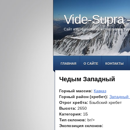
Vide-Supra
Сайт о путешествиях и спортивном ту
ГЛАВНАЯ
О САЙТЕ
КОНТАКТЫ
Чедым Западный
Горный массив:
Кавказ
Горный район (хребет):
Западный 
Отрог хребта:
Бзыбский хребет
Высота:
2650
Категория:
1Б
Тип склонов:
br/>
Экспозиция склонов: