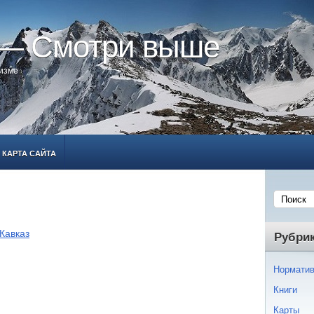
 — Смотри выше
ризме
КАРТА САЙТА
Кавказ
Рубри
Норматив
Книги
Карты