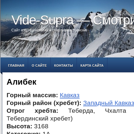
Vide-Supra — Смотр
Сайт о путешествиях и спортивном туризме
ГЛАВНАЯ
О САЙТЕ
КОНТАКТЫ
КАРТА САЙТА
Алибек
Горный массив:
Кавказ
Горный район (хребет):
Западный Кавка
Отрог хребта:
Теберда, Чхалта (
Тебердинский хребет)
Высота:
3168